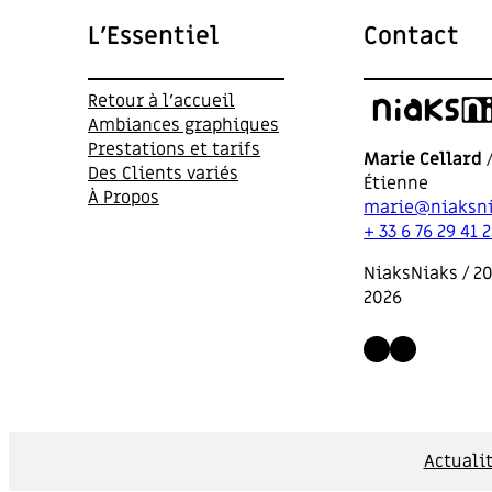
r
e
L’Essentiel
Contact
s
s
Retour à l’accueil
,
Ambiances graphiques
n
Prestations et tarifs
o
Marie Cellard
/
Des Clients variés
u
Étienne
À Propos
s
marie@niaksni
v
+ 33 6 76 29 41 
o
i
NiaksNiaks / 2
l
2026
à
LinkedIn
Instagr
.
Actuali