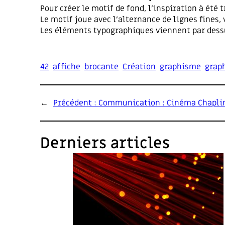
Pour créer le motif de fond, l’inspiration à ét
Le motif joue avec l’alternance de lignes fines, 
Les éléments typographiques viennent par dessus
42
affiche
brocante
Création
graphisme
grap
←
Précédent :
Communication : Cinéma Chapli
Derniers articles