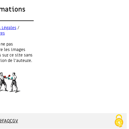
e
rmations
s
t
i
 Légales
/
o
res
n
c
 ne pas
h
re les images
r
 sur ce site sans
o
ion de l’auteure.
n
i
q
u
e
&
B
i
l
é
FAQ
CGV
a