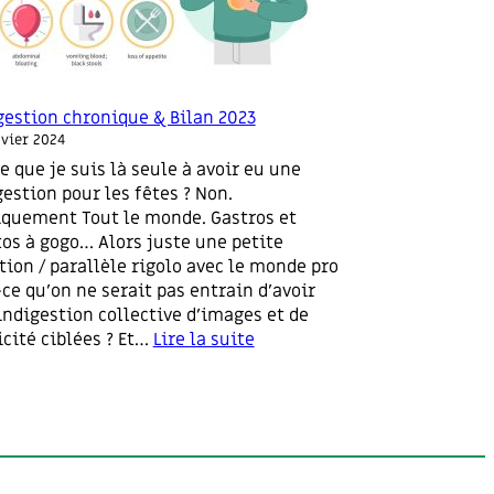
gestion chronique & Bilan 2023
nvier 2024
e que je suis là seule à avoir eu une
gestion pour les fêtes ? Non.
iquement Tout le monde. Gastros et
tos à gogo… Alors juste une petite
tion / parallèle rigolo avec le monde pro
-ce qu’on ne serait pas entrain d’avoir
indigestion collective d’images et de
icité ciblées ? Et…
Lire la suite
:
I
n
d
i
g