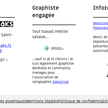
l
o
Graphiste
Info
g
engagée
u
e
Mentions
P
Partenai
Tout travail mérite
r
 Saint-
salaire…
Merci de
o
reprodui
d
aks.fr
présentes
u
25
autorisat
i
…sauf si je le choisis ! Je
t
007 –
suis également graphiste
,
bénévole et community
c
manager pour
am
’
l’association de
e
sérigraphie
Inkoozing
s
t
l
tés graphiques
Mentions légales
Politique de confidentialit
a
v