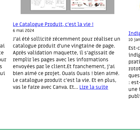
Le Catalogue Produit, c’est la vie !
6 mai 2024
Indi
J’ai été sollicité récemment pour réaliser un
10 ja
ai
catalogue produit d’une vingtaine de page.
Est-c
ce
Après validation maquette, il s’agissait de
indi
our
remplir les pages avec les informations
prat
s
envoyées par le client.Et franchement, j’ai
roto
qui
bien aimé ce projet. Ouais Ouais ! bien aimé.
ques
Le catalogue produit c’est la vie. Et en plus,
: est
vas le faire avec Canva. Et…
Lire la suite
une 
:
publ
L
e
C
a
t
a