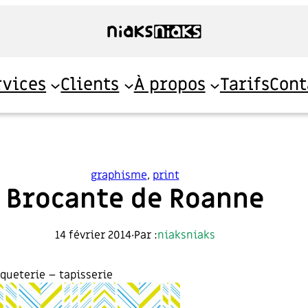
rvices
Clients
À propos
Tarifs
Cont
graphisme
, 
print
Brocante de Roanne
14 février 2014
·
Par :
niaksniaks
queterie – tapisserie