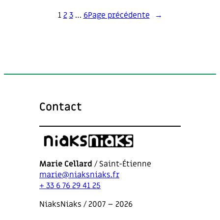
1
2
3
…
6
Page précédente
→
Contact
Marie Cellard
/ Saint-Étienne
marie@niaksniaks.fr
+ 33 6 76 29 41 25
NiaksNiaks / 2007 – 2026