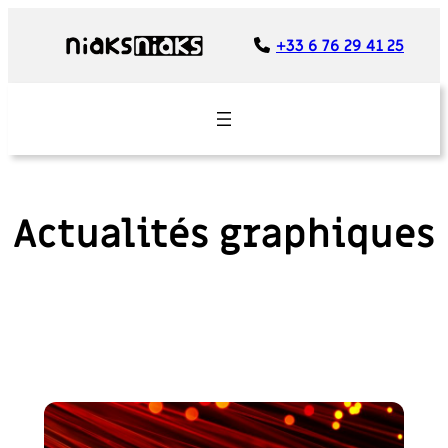
Panneau de gestion des cookies
Aller
au
+33 6 76 29 41 25
contenu
Actualités graphiques