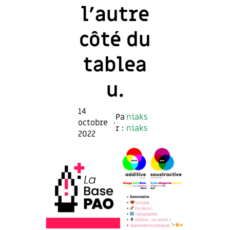
l’autre
côté du
tablea
u.
14
Pa
niaks
octobre
·
r :
niaks
2022