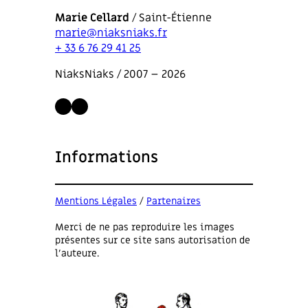
n
c
Marie Cellard
/ Saint-Étienne
h
marie@niaksniaks.fr
r
+ 33 6 76 29 41 25
o
NiaksNiaks / 2007 – 2026
n
i
LinkedIn
Instagram
q
u
e
&
Informations
B
i
l
Mentions Légales
/
Partenaires
a
n
Merci de ne pas reproduire les images
présentes sur ce site sans autorisation de
2
l’auteure.
0
2
3