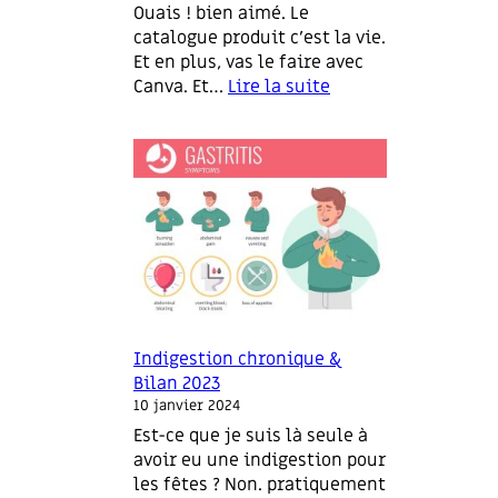
Ouais ! bien aimé. Le
catalogue produit c’est la vie.
Et en plus, vas le faire avec
Canva. Et…
Lire la suite
:
L
e
C
a
t
a
l
o
g
u
Indigestion chronique &
e
Bilan 2023
P
10 janvier 2024
r
Est-ce que je suis là seule à
o
avoir eu une indigestion pour
d
les fêtes ? Non. pratiquement