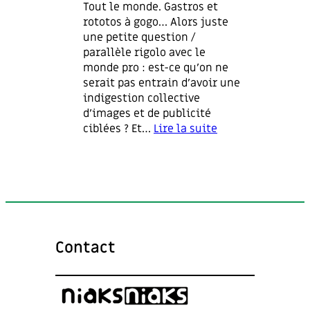
u
Tout le monde. Gastros et
i
rototos à gogo… Alors juste
t
une petite question /
,
parallèle rigolo avec le
c
monde pro : est-ce qu’on ne
’
serait pas entrain d’avoir une
e
indigestion collective
s
d’images et de publicité
t
ciblées ? Et…
Lire la suite
l
:
a
I
v
n
i
d
e
i
!
g
e
Contact
s
t
i
o