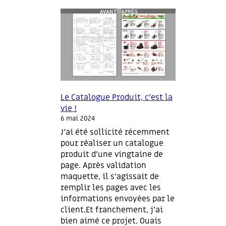
W
o
r
d
P
r
e
s
s
Le Catalogue Produit, c’est la
,
vie !
n
6 mai 2024
o
J’ai été sollicité récemment
u
pour réaliser un catalogue
s
produit d’une vingtaine de
v
page. Après validation
o
maquette, il s’agissait de
i
remplir les pages avec les
l
informations envoyées par le
à
client.Et franchement, j’ai
.
bien aimé ce projet. Ouais